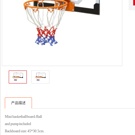
产品描述
Mini basketball board-Ball
and pump included
Backboard size: 45*30.5cm.