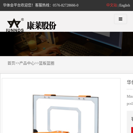
华体会平台欢迎您！客服热线：0576-82728666-0
中文站
English
|
首页
>>
产品中心
>>
篮板篮圈
华
Mini
pcs