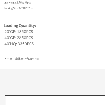
unit weight:1.76kg /6 pcs
Packing Size:32*10*52cm
Loading Quantity:
20'GP: 1350PCS
40'GP: 2850PCS
40'HQ: 3350PCS
上一篇：
华体会平台-BMN01