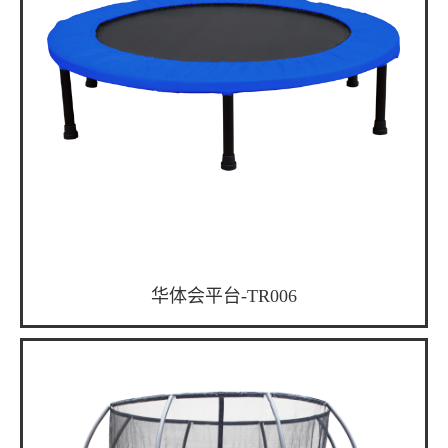
华体会平台-TR006