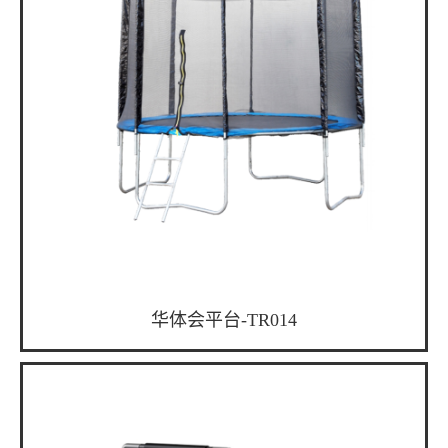
华体会平台-TR014